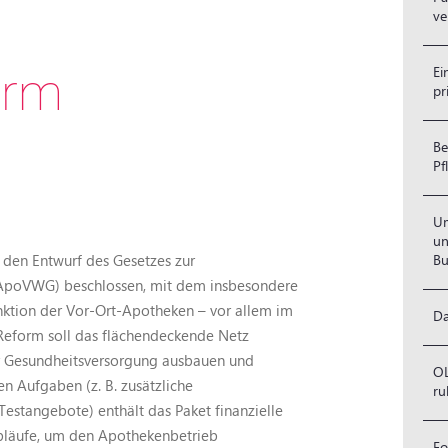
v
Ei
orm
pr
Be
Pf
Um
un
Bu
den Entwurf des Gesetzes zur
ApoVWG) beschlossen, mit dem insbesondere
unktion der Vor-Ort-Apotheken – vor allem im
Da
 Reform soll das flächendeckende Netz
der Gesundheitsversorgung ausbauen und
OL
n Aufgaben (z. B. zusätzliche
ru
estangebote) enthält das Paket finanzielle
sabläufe, um den Apothekenbetrieb
Fo