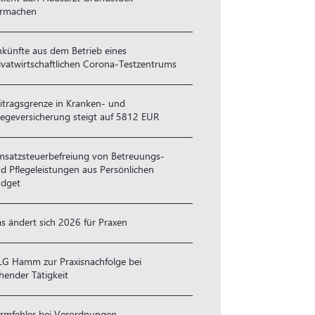
ermachen
nkünfte aus dem Betrieb eines
ivatwirtschaftlichen Corona-Testzentrums
itragsgrenze in Kranken- und
legeversicherung steigt auf 5812 EUR
satzsteuerbefreiung von Betreuungs-
d Pflegeleistungen aus Persönlichen
dget
s ändert sich 2026 für Praxen
G Hamm zur Praxisnachfolge bei
hender Tätigkeit
rmfehler bei Verordnungen