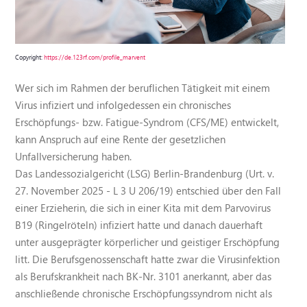
Copyright:
https://de.123rf.com/profile_marvent
Wer sich im Rahmen der beruflichen Tätigkeit mit einem
Virus infiziert und infolgedessen ein chronisches
Erschöpfungs- bzw. Fatigue-Syndrom (CFS/ME) entwickelt,
kann Anspruch auf eine Rente der gesetzlichen
Unfallversicherung haben.
Das Landessozialgericht (LSG) Berlin-Brandenburg (Urt. v.
27. November 2025 - L 3 U 206/19) entschied über den Fall
einer Erzieherin, die sich in einer Kita mit dem Parvovirus
B19 (Ringelröteln) infiziert hatte und danach dauerhaft
unter ausgeprägter körperlicher und geistiger Erschöpfung
litt. Die Berufsgenossenschaft hatte zwar die Virusinfektion
als Berufskrankheit nach BK-Nr. 3101 anerkannt, aber das
anschließende chronische Erschöpfungssyndrom nicht als