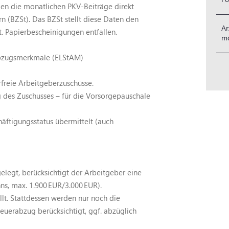
en die monatlichen PKV-Beiträge direkt
n (BZSt). Das BZSt stellt diese Daten den
Ar
. Papierbescheinigungen entfallen.
mö
rabzugsmerkmale (ELStAM)
freie Arbeitgeberzuschüsse.
g des Zuschusses – für die Vorsorgepauschale
ftigungsstatus übermittelt (auch
elegt, berücksichtigt der Arbeitgeber eine
ns, max. 1.900 EUR/3.000 EUR).
lt. Stattdessen werden nur noch die
euerabzug berücksichtigt, ggf. abzüglich