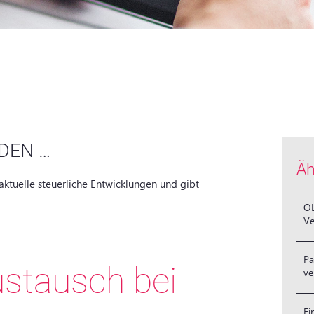
DEN …
Äh
aktuelle steuerliche Entwicklungen und gibt
OL
Ve
Pa
stausch bei
v
Ei