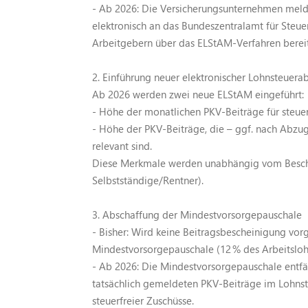
- Ab 2026: Die Versicherungsunternehmen meld
elektronisch an das Bundeszentralamt für Steuer
Arbeitgebern über das ELStAM-Verfahren bereit
2. Einführung neuer elektronischer Lohnsteue
Ab 2026 werden zwei neue ELStAM eingeführt:
- Höhe der monatlichen PKV-Beiträge für steuer
- Höhe der PKV-Beiträge, die – ggf. nach Abzu
relevant sind.
Diese Merkmale werden unabhängig vom Beschä
Selbstständige/Rentner).
3. Abschaffung der Mindestvorsorgepauschale
- Bisher: Wird keine Beitragsbescheinigung vorg
Mindestvorsorgepauschale (12 % des Arbeitsloh
- Ab 2026: Die Mindestvorsorgepauschale entfäl
tatsächlich gemeldeten PKV-Beiträge im Lohnst
steuerfreier Zuschüsse.