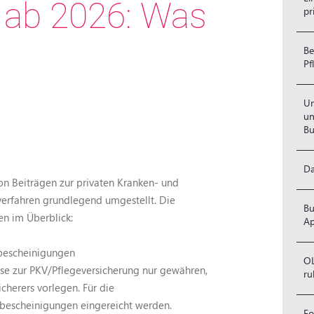
 ab 2026: Was
pr
Be
Pf
Um
un
Bu
Da
on Beiträgen zur privaten Kranken- und
erfahren grundlegend umgestellt. Die
Bu
n im Überblick:
Ap
rbescheinigungen
OL
üsse zur PKV/Pflegeversicherung nur gewähren,
ru
cherers vorlegen. Für die
bescheinigungen eingereicht werden.
Fo