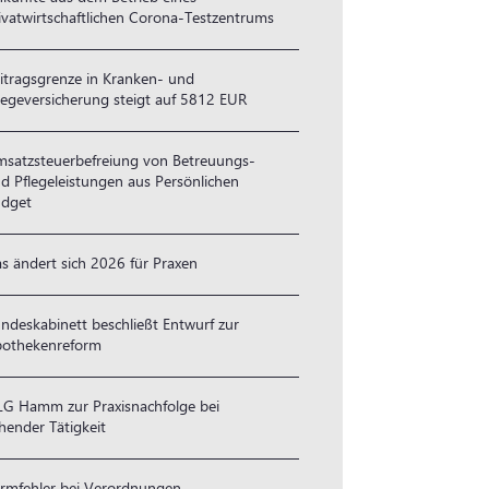
ivatwirtschaftlichen Corona-Testzentrums
itragsgrenze in Kranken- und
legeversicherung steigt auf 5812 EUR
satzsteuerbefreiung von Betreuungs-
d Pflegeleistungen aus Persönlichen
dget
s ändert sich 2026 für Praxen
ndeskabinett beschließt Entwurf zur
othekenreform
G Hamm zur Praxisnachfolge bei
hender Tätigkeit
rmfehler bei Verordnungen